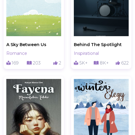
A Sky Between Us
Behind The Spotlight
Romance
Inspirational
169
203
2
5K+
8K+
622