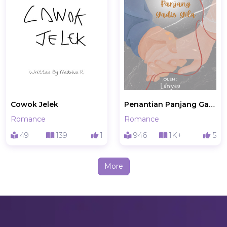
Cowok Jelek
Penantian Panjang Gadis Gila
Romance
Romance
49
139
1
946
1K+
5
More