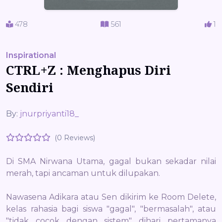
478
561
1
Inspirational
CTRL+Z : Menghapus Diri
Sendiri
By:
jnurpriyanti18_
(0 Reviews)
Di SMA Nirwana Utama, gagal bukan sekadar nilai
merah, tapi ancaman untuk dilupakan.
Nawasena Adikara atau Sen dikirim ke Room Delete,
kelas rahasia bagi siswa "gagal", "bermasalah", atau
"tidak cocok dengan sistem" dihari pertamanya