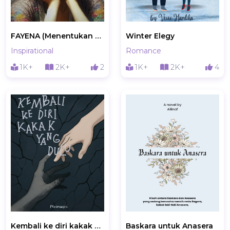
FAYENA (Menentukan Takdir)
Winter Elegy
Inspirational
Romance
1K+
2K+
2
1K+
2K+
4
Kembali ke diri kakak yang dulu
Baskara untuk Anasera