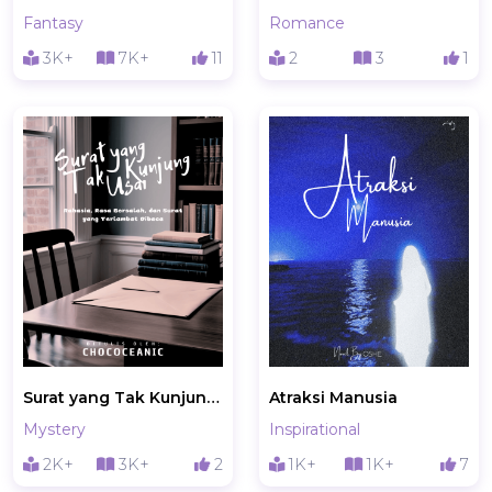
Fantasy
Romance
3K+
7K+
11
2
3
1
Surat yang Tak Kunjung Usai
Atraksi Manusia
Mystery
Inspirational
2K+
3K+
2
1K+
1K+
7