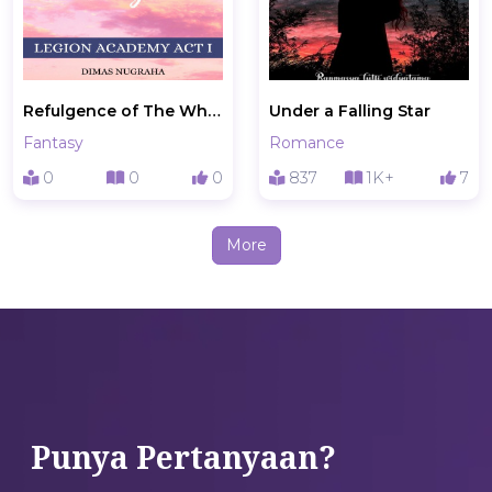
Refulgence of The White Wings Act I
Under a Falling Star
Fantasy
Romance
0
0
0
837
1K+
7
More
Punya Pertanyaan?