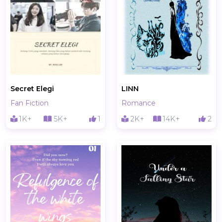
Secret Elegi
LINN
Fan Fiction
Romance
1K+
5K+
1
2K+
14K+
2