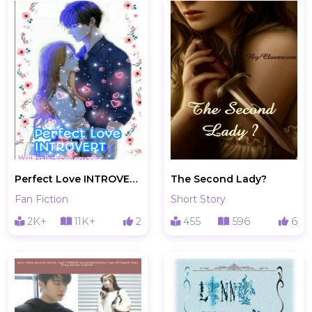
Perfect Love INTROVERT
The Second Lady?
Fan Fiction
Short Story
2K+
11K+
2
455
596
6