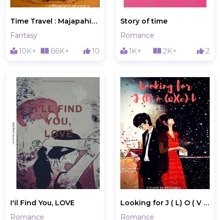
Time Travel : Majapahit Empire
Story of time
Fantasy
Romance
10K+
66K+
10
1K+
2K+
2
I'il Find You, LOVE
Looking for J ( L) O ( V )( E) B
Romance
Romance