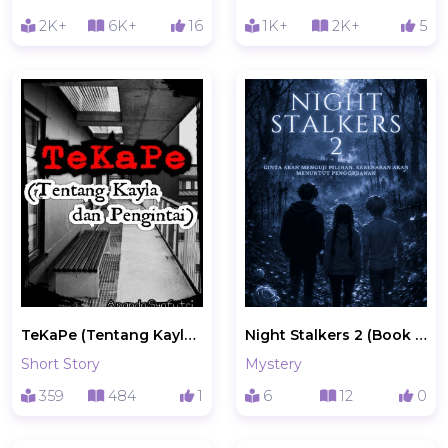
2K+
6K+
16
1K+
2K+
5
TeKaPe (Tentang Kayla dan Pengintai)
Night Stalkers 2 (Book 2)
Short Story
Mystery
359
484
1
6
12
0