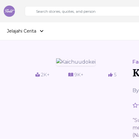
Jelajahi Cerita
Fa
K
2K+
9K+
5
By
“S
me
(N