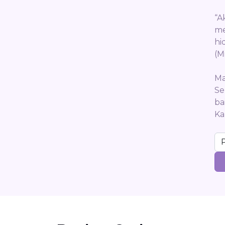
“A
me
hi
(M
Ma
Se
ba
Ka