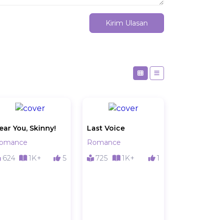
Kirim Ulasan
ear You, Skinny!
Last Voice
omance
Romance
624
1K+
5
725
1K+
1