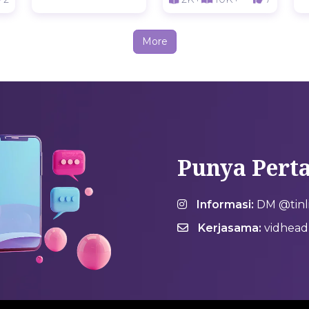
More
Punya Pert
Informasi:
DM @tinlit
Kerjasama:
vidheadh