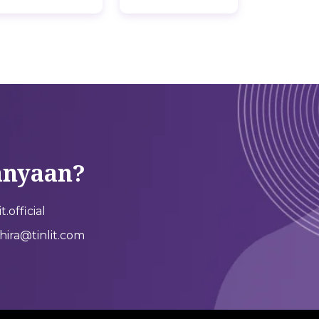
anyaan?
.official
ira@tinlit.com