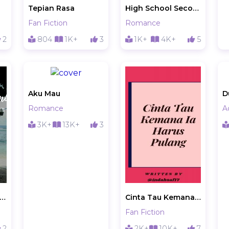
Tepian Rasa
High School Second Story
Fan Fiction
Romance
2
804
1K+
3
1K+
4K+
5
Aku Mau
D
Romance
A
3K+
13K+
3
ntuisi Revolusi Bumi
Cinta Tau Kemana Ia Harus Pulang
Fan Fiction
2
2K+
10K+
7