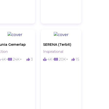
unia Gemerlap
SERENA (Terbit)
ction
Inspirational
4K+
24K+
3
4K+
20K+
15