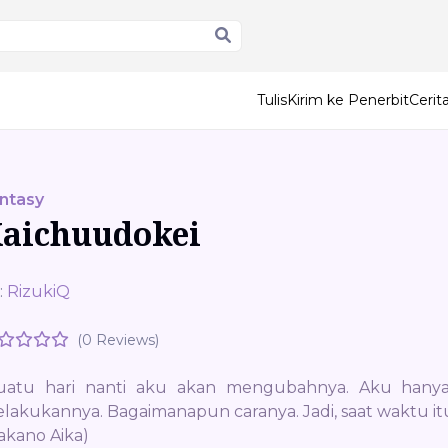
Tulis
Kirim ke Penerbit
Ceri
ntasy
aichuudokei
:
RizukiQ
(0 Reviews)
uatu hari nanti aku akan mengubahnya. Aku han
lakukannya. Bagaimanapun caranya. Jadi, saat waktu it
akano Aika)