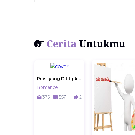
Cerita
Untukmu
Puisi yang Dititipkan
Romance
375
557
2