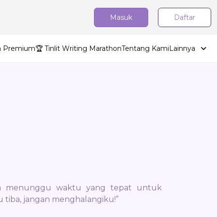
Masuk
Daftar
ta Premium
🏆 Tinlit Writing Marathon
Tentang Kami
Lainnya
ya menunggu waktu yang tepat untuk
u tiba, jangan menghalangiku!”