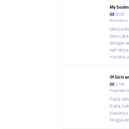
My Soulm
826
Romance
Mencerit
benci jik
dengan a
namanya 
mereka un
Of Girls a
574
Inspiration
Pada tahu
Kiara, s
biasanya.
hingga ja