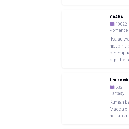
GAARA
108
Romance
"Kalau w
hidupmu b
perempuan
agar bers
House wit
63
Fantasy
Rumah ba
Magdalen
harta kar