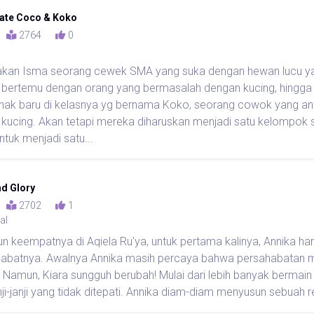
ate Coco & Koko
5
2764
0
akan Isma seorang cewek SMA yang suka dengan hewan lucu yaitu
a bertemu dengan orang yang bermasalah dengan kucing, hingga
nak baru di kelasnya yg bernama Koko, seorang cowok yang a
kucing. Akan tetapi mereka diharuskan menjadi satu kelompok s
tuk menjadi satu...
nd Glory
0
2702
1
al
n keempatnya di Aqiela Ru'ya, untuk pertama kalinya, Annika 
ahabatnya. Awalnya Annika masih percaya bahwa persahabatan m
 Namun, Kiara sungguh berubah! Mulai dari lebih banyak bermain
nji-janji yang tidak ditepati. Annika diam-diam menyusun sebuah