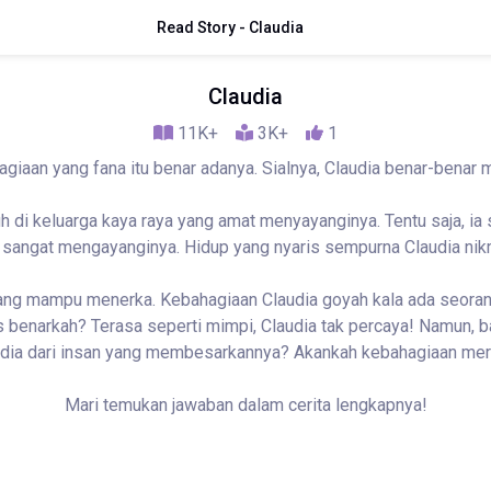
Read Story - Claudia
Claudia
11K+
3K+
1
agiaan yang fana itu benar adanya. Sialnya, Claudia benar-benar 
h di keluarga kaya raya yang amat menyayanginya. Tentu saja, ia 
a sangat mengayanginya. Hidup yang nyaris sempurna Claudia nik
a yang mampu menerka. Kebahagiaan Claudia goyah kala ada seora
 benarkah? Terasa seperti mimpi, Claudia tak percaya! Namun, ba
udia dari insan yang membesarkannya? Akankah kebahagiaan mer
Mari temukan jawaban dalam cerita lengkapnya!