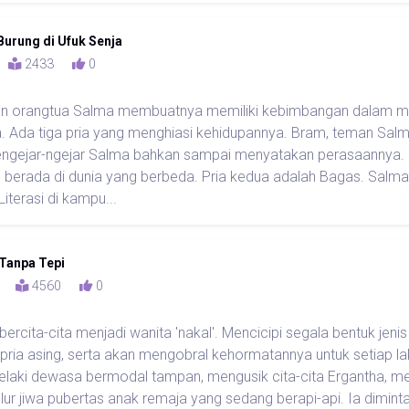
Burung di Ufuk Senja
0
2433
0
an orangtua Salma membuatnya memiliki kebimbangan dalam 
. Ada tiga pria yang menghiasi kehidupannya. Bram, teman Sal
ngejar-ngejar Salma bahkan sampai menyatakan perasaannya.
 berada di dunia yang berbeda. Pria kedua adalah Bagas. Salm
Literasi di kampu...
Tanpa Tepi
58
4560
0
bercita-cita menjadi wanita 'nakal'. Mencicipi segala bentuk je
ria asing, serta akan mengobral kehormatannya untuk setiap laki
lelaki dewasa bermodal tampan, mengusik cita-cita Ergantha, 
lur jiwa pubertas anak remaja yang sedang berapi-api. Ia diminta 