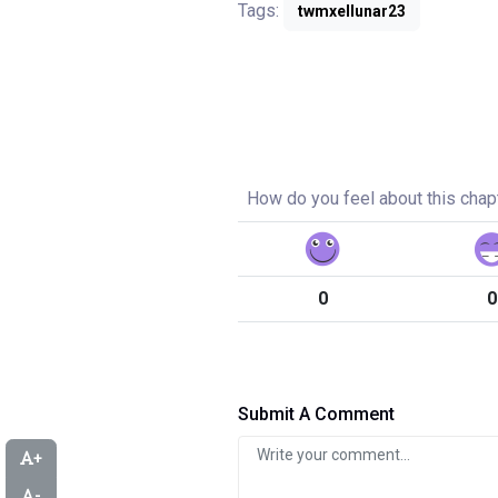
Tags:
twmxellunar23
How do you feel about this chap
0
0
Submit A Comment
+
-