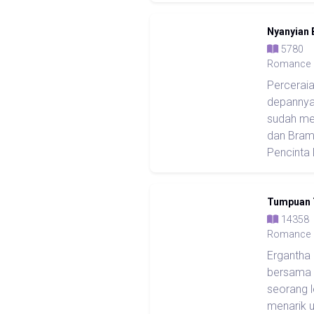
Nyanyian 
578
Romance
Percerai
depannya
sudah me
dan Bram
Pencinta 
Tumpuan 
143
Romance
Ergantha 
bersama p
seorang 
menarik u