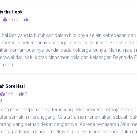
is the Hook
3
2577
1
 hal lain yang ia butuhkan dalam hidupnya selain kebebasan dan
i memulai pekerjaannya sebagai editor di Gautama Books dengan
kan kemampuannya sendiri pada keluarga ibunya. Namun jalan m
erawal dari satu kotak cinnamon rolls dan keisengan Reynald
 satu ...
dah Sore Hari
3
156
0
al
 dan masa depan saling terhubung. Alka seorang remaja berusi
itar semakin merenggang. Suatu hari ia menemukan sebuah buku
eorang yang pernah dekat dengannya. Karena penasaran Alka me
 mata perlahan mengalir melewati pipi. Seusai membaca buku itu 