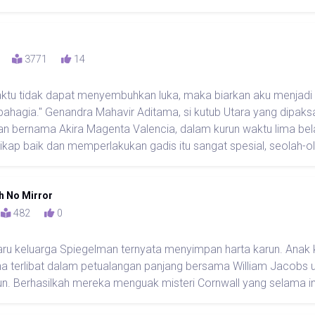
22
3771
14
aktu tidak dapat menyembuhkan luka, maka biarkan aku menjad
ahagia." Genandra Mahavir Aditama, si kutub Utara yang dipaks
 bernama Akira Magenta Valencia, dalam kurun waktu lima bela
ikap baik dan memperlakukan gadis itu sangat spesial, seolah-ola
h No Mirror
2
482
0
ru keluarga Spiegelman ternyata menyimpan harta karun. Ana
a terlibat dalam petualangan panjang bersama William Jacobs
un. Berhasilkah mereka menguak misteri Cornwall yang selama i