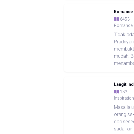
Romance 
645
Romance
Tidak ada
Pradnyan
membukti
mudah. B
menambah
Langit In
18
Inspiration
Masa lalu
orang sek
dari ses
sadar air