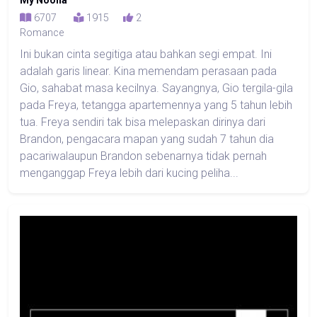
6707
1915
2
Romance
Ini bukan cinta segitiga atau bahkan segi empat. Ini
adalah garis linear. Kina memendam perasaan pada
Gio, sahabat masa kecilnya. Sayangnya, Gio tergila-gila
pada Freya, tetangga apartemennya yang 5 tahun lebih
tua. Freya sendiri tak bisa melepaskan dirinya dari
Brandon, pengacara mapan yang sudah 7 tahun dia
pacariwalaupun Brandon sebenarnya tidak pernah
menganggap Freya lebih dari kucing peliha...