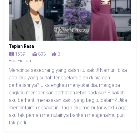
Tepian Rasa
1539
803
3
Fan Fiction
Mencintai seseorang yang salah itu sakit!! Namun, bisa
apa aku yang sudah tenggelam oleh dunia dan
perhatiannya? Jika engkau menyukai dia, mengapa
engkau memberikan perhatian lebih padaku? Bisakah
aku berhenti merasakan sakit yang begitu dalam? Jika
mencintaimu sesakit ini. Ingin aku memutar waktu agar
aku tak pernah memulainya bahkan mengenalmu pun
tak perlu..