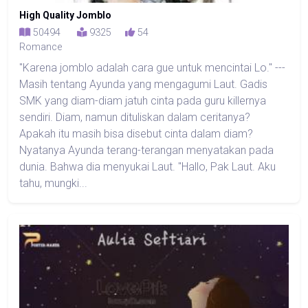
High Quality Jomblo
50494
9325
54
Romance
"Karena jomblo adalah cara gue untuk mencintai Lo." ---
Masih tentang Ayunda yang mengagumi Laut. Gadis
SMK yang diam-diam jatuh cinta pada guru killernya
sendiri. Diam, namun dituliskan dalam ceritanya?
Apakah itu masih bisa disebut cinta dalam diam?
Nyatanya Ayunda terang-terangan menyatakan pada
dunia. Bahwa dia menyukai Laut. "Hallo, Pak Laut. Aku
tahu, mungki...