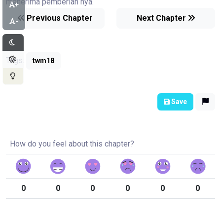
menerima pemberian nya.
+
Previous Chapter
Next Chapter
-
Tags:
twm18
Save
How do you feel about this chapter?
0
0
0
0
0
0