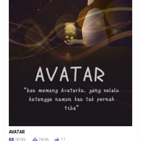
AVATAR
9099
2838
17