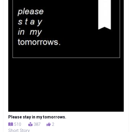
Please stay in my tomorrows.
510
387
2
Short Story