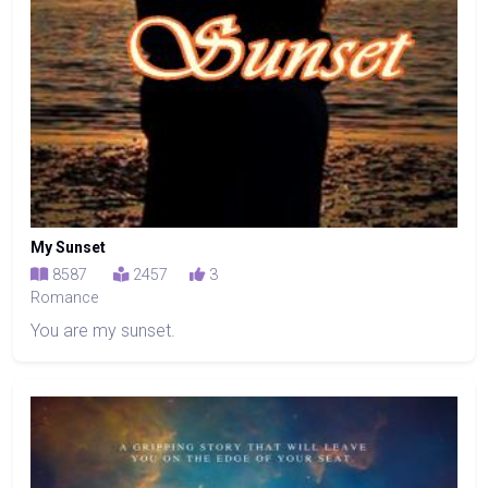
My Sunset
8587
2457
3
Romance
You are my sunset.