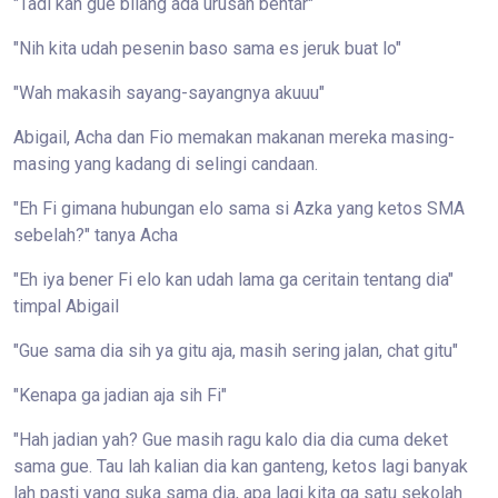
"Tadi kan gue bilang ada urusan bentar"
"Nih kita udah pesenin baso sama es jeruk buat lo"
"Wah makasih sayang-sayangnya akuuu"
Abigail, Acha dan Fio memakan makanan mereka masing-
masing yang kadang di selingi candaan.
"Eh Fi gimana hubungan elo sama si Azka yang ketos SMA
sebelah?" tanya Acha
"Eh iya bener Fi elo kan udah lama ga ceritain tentang dia"
timpal Abigail
"Gue sama dia sih ya gitu aja, masih sering jalan, chat gitu"
"Kenapa ga jadian aja sih Fi"
"Hah jadian yah? Gue masih ragu kalo dia dia cuma deket
sama gue. Tau lah kalian dia kan ganteng, ketos lagi banyak
lah pasti yang suka sama dia, apa lagi kita ga satu sekolah