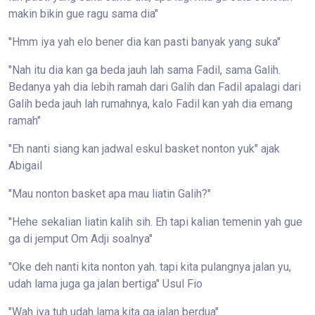
makin bikin gue ragu sama dia"
"Hmm iya yah elo bener dia kan pasti banyak yang suka"
"Nah itu dia kan ga beda jauh lah sama Fadil, sama Galih.
Bedanya yah dia lebih ramah dari Galih dan Fadil apalagi dari
Galih beda jauh lah rumahnya, kalo Fadil kan yah dia emang
ramah"
"Eh nanti siang kan jadwal eskul basket nonton yuk" ajak
Abigail
"Mau nonton basket apa mau liatin Galih?"
"Hehe sekalian liatin kalih sih. Eh tapi kalian temenin yah gue
ga di jemput Om Adji soalnya"
"Oke deh nanti kita nonton yah. tapi kita pulangnya jalan yu,
udah lama juga ga jalan bertiga" Usul Fio
"Wah iya tuh udah lama kita ga jalan berdua"