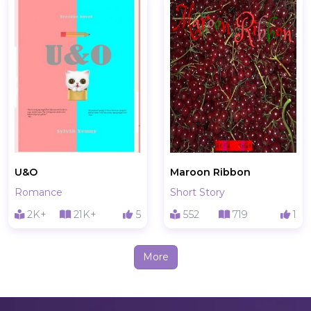
U&O
Maroon Ribbon
Romance
Short Story
2K+
21K+
5
552
719
1
More