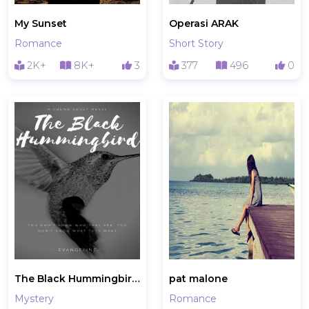
My Sunset
Operasi ARAK
Romance
Short Story
2K+
8K+
3
377
496
0
The Black Hummingbird [PUBLISHING IN PROCESS]
pat malone
Mystery
Romance