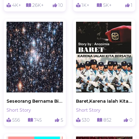
4K+
26K+
10
1K+
5K+
1
Seseorang Bernama Bintang Itu
Baret,Karena Ialah Kita Bersatu
Short Story
Short Story
556
745
5
530
852
0