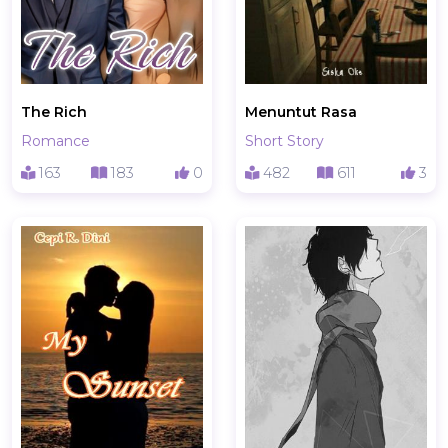
The Rich
Menuntut Rasa
Romance
Short Story
163
183
0
482
611
3