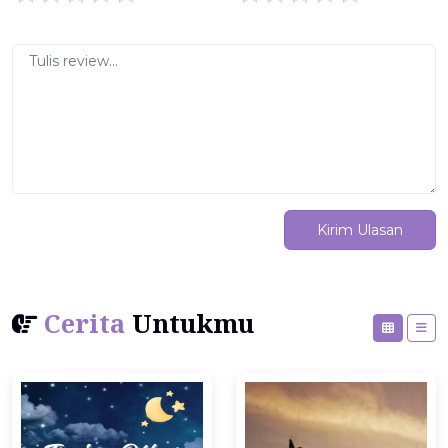
Kirim Ulasan
Cerita
Untukmu