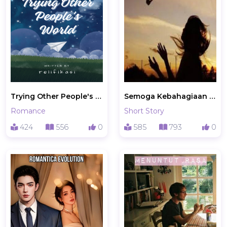
Trying Other People's World
Semoga Kebahagiaan Senantiasa Tercurah Padamu,Kasi
Romance
Short Story
424
556
0
585
793
0