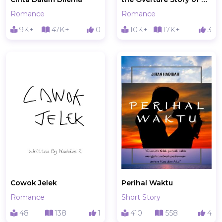
Romance
Romance
9K+
47K+
0
10K+
17K+
3
Cowok Jelek
Perihal Waktu
Romance
Short Story
48
138
1
410
558
4