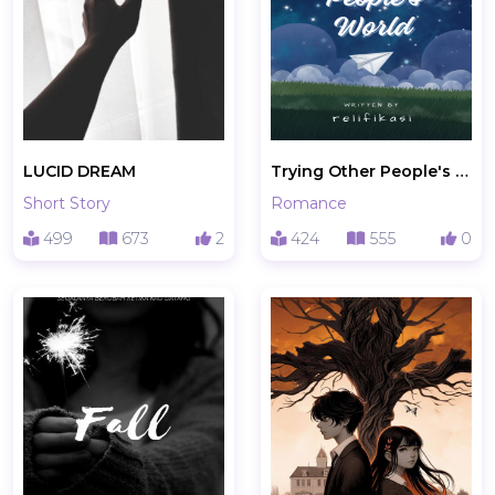
LUCID DREAM
Trying Other People's World
Short Story
Romance
499
673
2
424
555
0