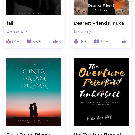
fall
Dearest Friend Nirluka
Romance
Mystery
1K+
5K+
3
1K+
3K+
1
Cinta Dalam Dilema
the Overture Story of Peterpan and Tinkerbell