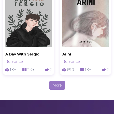
A Day With Sergio
Arini
Romance
Romance
1K+
2K+
2
690
1K+
2
More