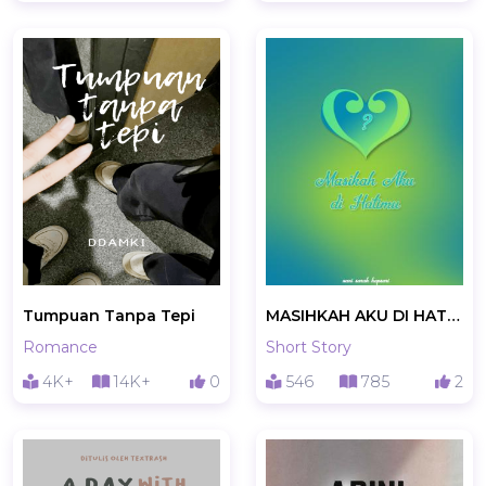
Tumpuan Tanpa Tepi
MASIHKAH AKU DI HATIMU?
Romance
Short Story
4K+
14K+
0
546
785
2