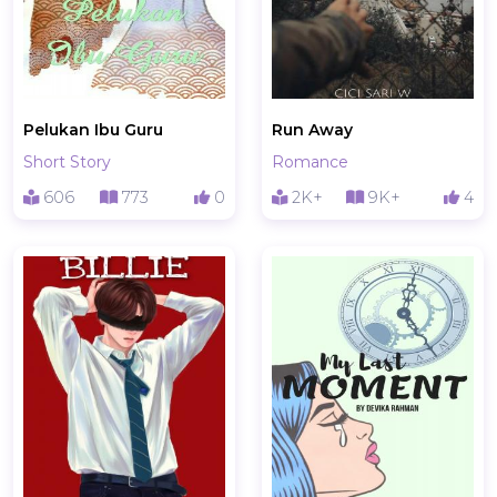
Pelukan Ibu Guru
Run Away
Short Story
Romance
606
773
0
2K+
9K+
4