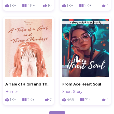
1K+
4K+
10
1K+
2K+
4
A Tale of a Girl and Three Monkeys
From Ace Heart Soul
Humor
Short Story
1K+
2K+
7
466
714
4