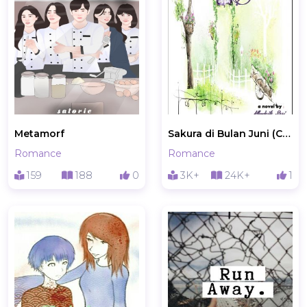
Metamorf
Sakura di Bulan Juni (Complete)
Romance
Romance
159
188
0
3K+
24K+
1