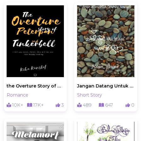
the Overture Story of Peterpan and Tinkerbell
Jangan Datang Untuk Menyimpan Kenangan
Romance
Short Story
10K+
17K+
3
489
647
0