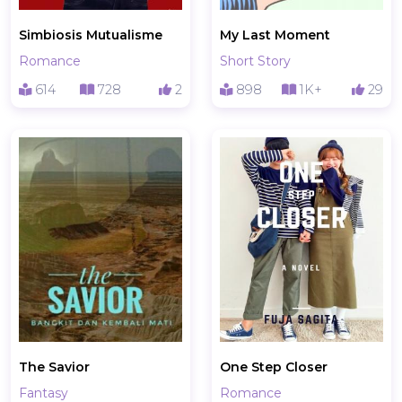
Simbiosis Mutualisme
My Last Moment
Romance
Short Story
614
728
2
898
1K+
29
The Savior
One Step Closer
Fantasy
Romance