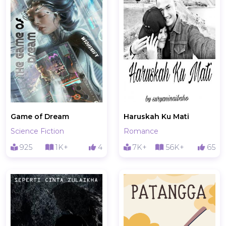
Game of Dream
Haruskah Ku Mati
Science Fiction
Romance
925
1K+
4
7K+
56K+
65