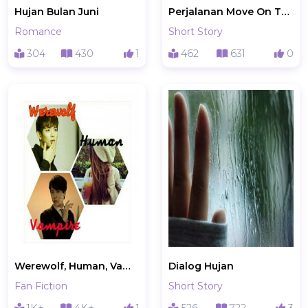
Hujan Bulan Juni
Perjalanan Move On Tata
Romance
Short Story
304
430
1
462
631
0
Werewolf, Human, Vampire
Dialog Hujan
Fan Fiction
Short Story