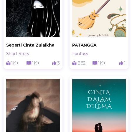
Seperti Cinta Zulaikha
PATANGGA
Short Story
Fantasy
1K+
1K+
3
862
1K+
1