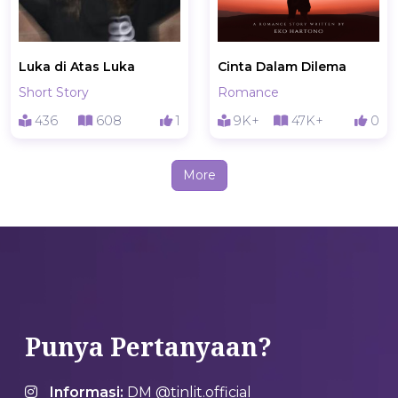
Luka di Atas Luka
Cinta Dalam Dilema
Short Story
Romance
436
608
1
9K+
47K+
0
More
Punya Pertanyaan?
Informasi:
DM @tinlit.official