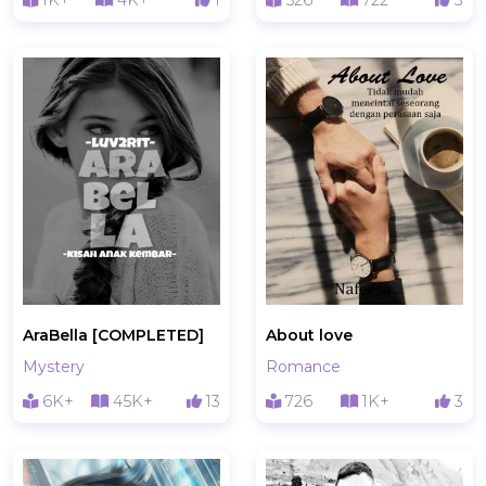
1K+
4K+
1
526
722
3
AraBella [COMPLETED]
About love
Mystery
Romance
6K+
45K+
13
726
1K+
3