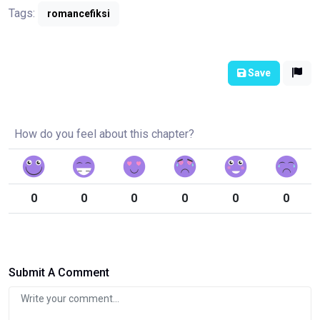
Tags:
romancefiksi
Save
How do you feel about this chapter?
0
0
0
0
0
0
Submit A Comment