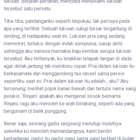
lukisan. Berjalan perlahan, mencoba menyelami lukisan
tersebut satu persatu.
Tiba-tiba, pandanganku seperti terpukau, tak percaya pada
apa yang terlihat. Sebuah lukisan cukup besar tergantung di
dinding, di hadapanku saat ini. Lukisan pria yang sedang
memotret, terlukis dengan indah sempurna, cukup detil
sehingga aku merasa memakai baju kembar serupa lukisan
tersebut. Aku terhenyak, ku letakkan telapak tangan di dada
agar detak jantung tak memburu cepat. Pria dalam lukisan itu
berkacamata dan menggendong tas ransel sama persis
sepertiku saat ini. Pria dalam lukisan itu adalah.., aku? Aku
tercenung, melihat pojok kanan bawah dan tertulis nama sang
pelukis. ‘Rinjani’ apakah aku mengenal sosok bernama
Rinjani, ragu aku menoleh ke arah belakang, seperti ada yang
bergumam di balik punggung.
Benar saja, seorang gadis langsung menutup mulutnya
seketika ku menoleh memandangnya, kami berdiri
berhadapan, gadis itu gadis yang sama yang terlihat di bulan