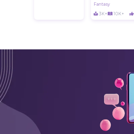
Fantasy
3K+
10K+