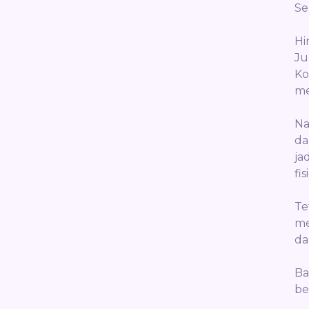
Se
Hi
Ju
Ko
me
Na
da
ja
fi
Te
me
da
Ba
be