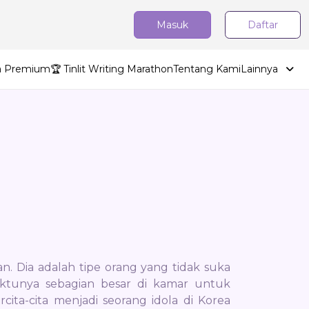
Masuk
Daftar
ta Premium
🏆 Tinlit Writing Marathon
Tentang Kami
Lainnya
an. Dia adalah tipe orang yang tidak suka
waktunya sebagian besar di kamar untuk
cita-cita menjadi seorang idola di Korea