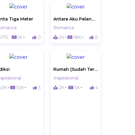
inta Tiga Meter
Antara Aku Pelangi & Hujan
omance
Romance
715
1K+
0
2K+
18K+
0
diksi
Rumah (Sudah Terbit / Open PO)
spirational
Inspirational
3K+
10K+
3
2K+
5K+
4