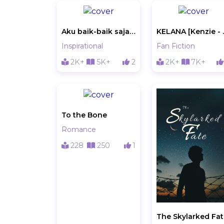
Aku baik-baik saja ¿?
KELANA 
Inspirational
Fan Fiction
2K+
5K+
2
2K+
7K+
To the Bone
Romance
228
250
1
The Skylarked Fa