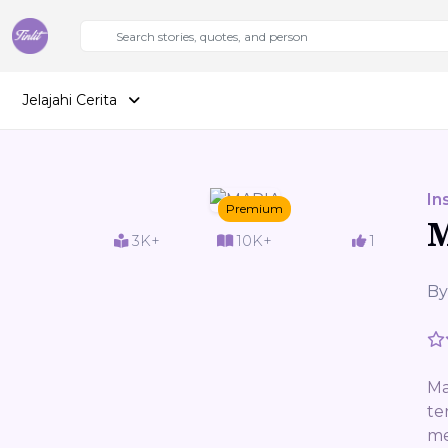
Jelajahi Cerita
In
Premium
3K+
10K+
1
By
Ma
te
me