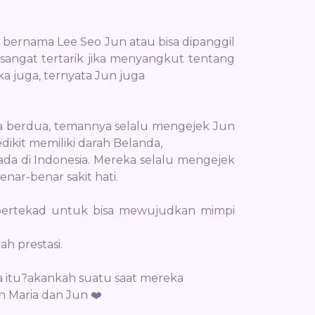
i bernama Lee Seo Jun atau bisa dipanggil
 sangat tertarik jika menyangkut tentang
a juga, ternyata Jun juga
a berdua, temannya selalu mengejek Jun
edikit memiliki darah Belanda,
ada di Indonesia. Mereka selalu mengejek
ar-benar sakit hati.
 bertekad untuk bisa mewujudkan mimpi
h prestasi.
a itu?akankah suatu saat mereka
n Maria dan Jun ❤️