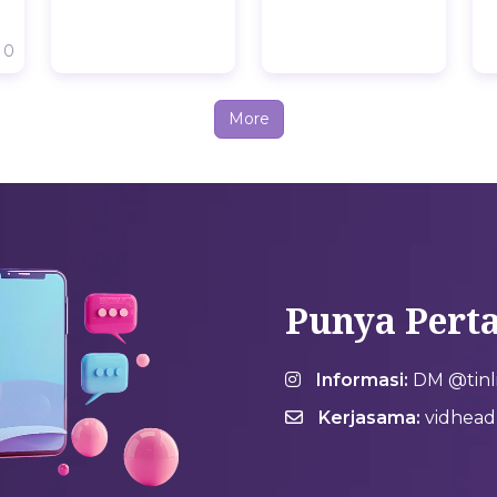
0
More
Punya Pert
Informasi:
DM @tinlit
Kerjasama:
vidheadh