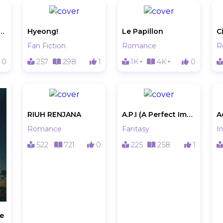
[Kenzie - Elea - Naresh]
Hyeong!
Le Papillon
C
Fan Fiction
Romance
R
0
257
298
1
1K+
4K+
0
RIUH RENJANA
A.P.I (A Perfect Imaginer)
A
Romance
Fantasy
In
522
721
0
225
258
1
te