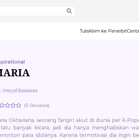
Tulis
Kirim ke Penerbit
Ceri
spirational
MARIA
:
meyaldaaaaaa
(0 Reviews)
ria Oktaviana, seorang fangirl akut di dunia per K-Pop
rlalu banyak bicara, jadi dia hanya menghabiskan 
nonton para idolanya. Karena termotivasi dia ingin ber