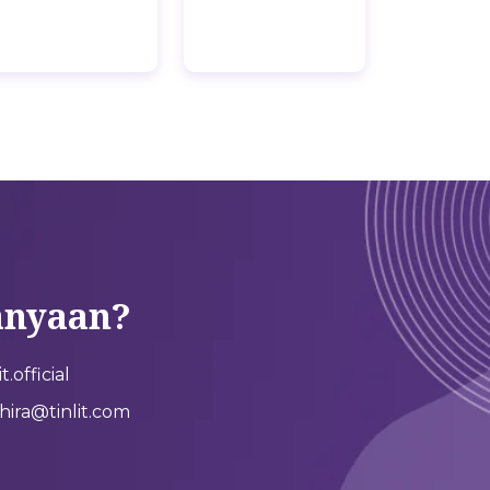
anyaan?
.official
ira@tinlit.com