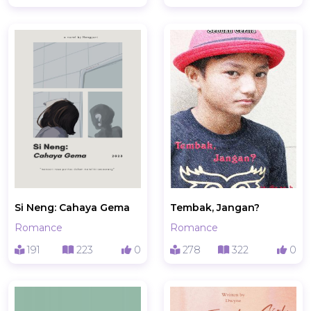
Si Neng: Cahaya Gema
Tembak, Jangan?
Romance
Romance
191
223
0
278
322
0