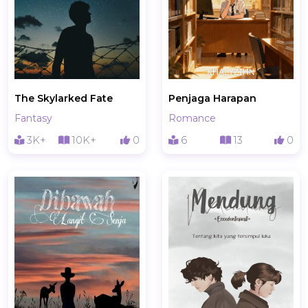
The Skylarked Fate
Penjaga Harapan
Fantasy
Romance
3K+
10K+
0
6
13
0