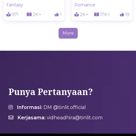
Fantasy
Romance
971
2K+
1
2K+
17K+
19
More
Punya Pertanyaan?
Informasi:
DM @tinlit.official
Kerjasama:
vidheadhira@tinlit.com