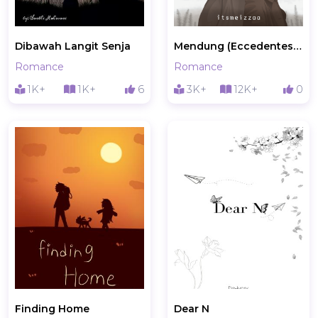
Dibawah Langit Senja
Mendung (Eccedentesiast)
Romance
Romance
1K+
1K+
6
3K+
12K+
0
Finding Home
Dear N