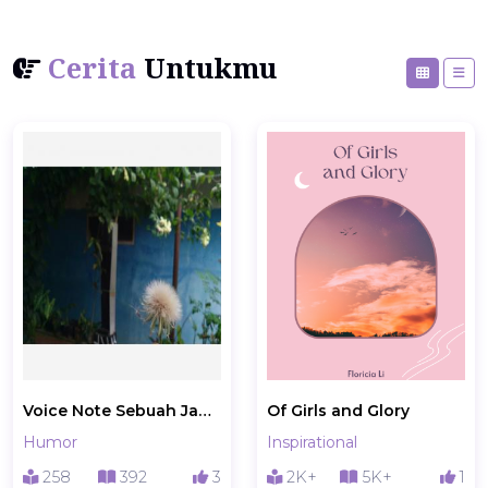
Cerita
Untukmu
Voice Note Sebuah Jawaban
Of Girls and Glory
Humor
Inspirational
258
392
3
2K+
5K+
1