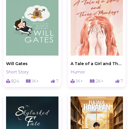
Will Gates
A Tale of a Girl and Three Monkeys
Short Story
Humor
824
1K+
7
1K+
2K+
7