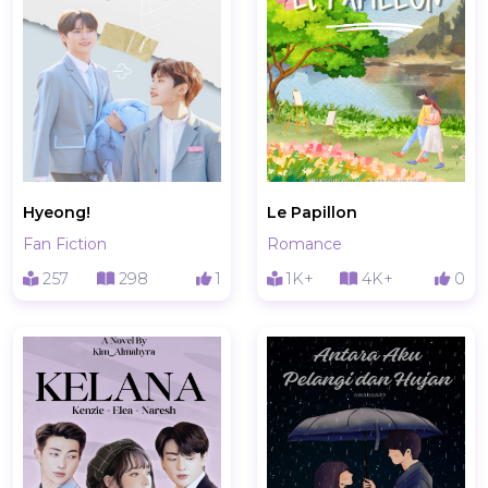
Hyeong!
Le Papillon
Fan Fiction
Romance
257
298
1
1K+
4K+
0