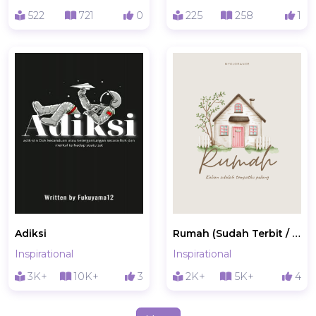
522
721
0
225
258
1
Adiksi
Rumah (Sudah Terbit / Open PO)
Inspirational
Inspirational
3K+
10K+
3
2K+
5K+
4