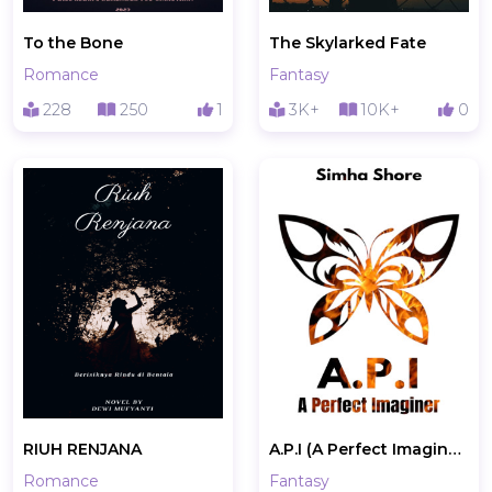
To the Bone
The Skylarked Fate
Romance
Fantasy
228
250
1
3K+
10K+
0
RIUH RENJANA
A.P.I (A Perfect Imaginer)
Romance
Fantasy