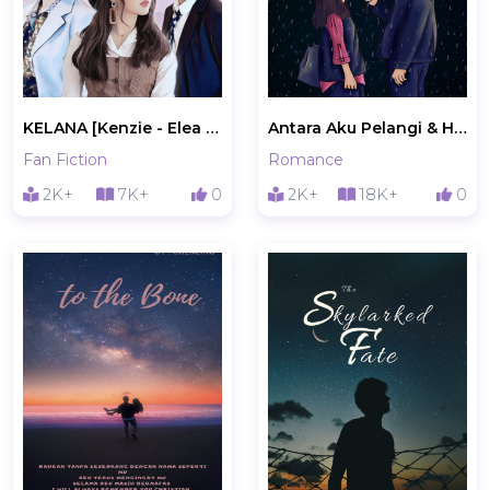
KELANA [Kenzie - Elea - Naresh]
Antara Aku Pelangi & Hujan
Fan Fiction
Romance
2K+
7K+
0
2K+
18K+
0