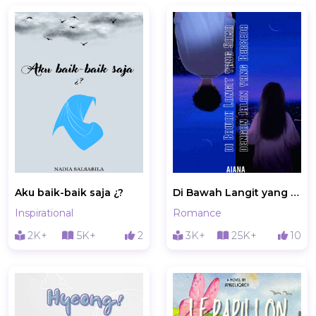
Aku baik-baik saja ¿?
Di Bawah Langit yang Sama dengan Jalan yang Berbeda
Inspirational
Romance
2K+
5K+
2
3K+
25K+
10