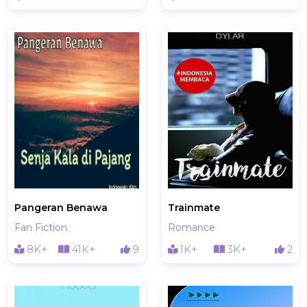
Pangeran Benawa
Trainmate
Fan Fiction
Romance
8K+
41K+
9
1K+
3K+
2