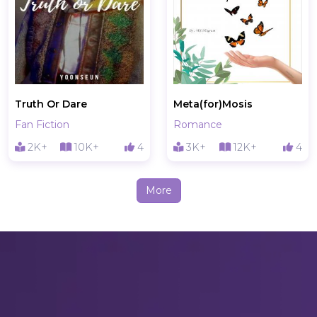
Truth Or Dare
Meta(for)Mosis
Fan Fiction
Romance
2K+
10K+
4
3K+
12K+
4
More