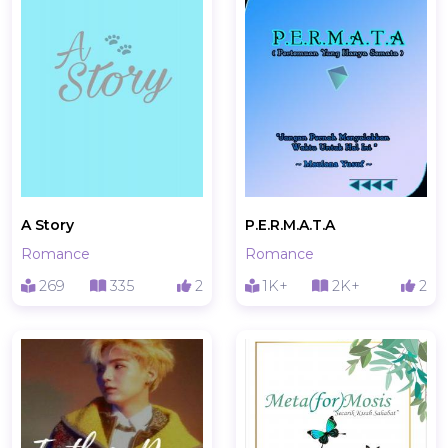
A Story
P.E.R.M.A.T.A
Romance
Romance
269
335
2
1K+
2K+
2