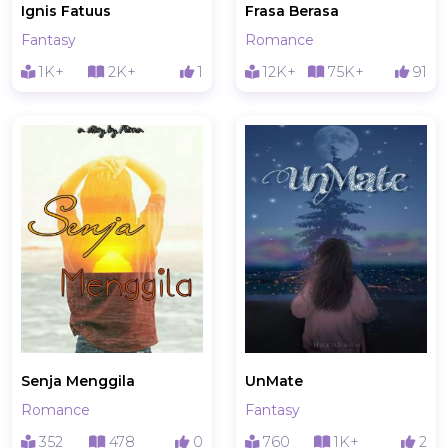
Ignis Fatuus
Frasa Berasa
Fantasy
Romance
1K+
2K+
1
12K+
75K+
91
Senja Menggila
UnMate
Romance
Fantasy
352
478
0
760
1K+
2