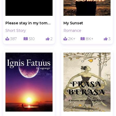
Please stay in my tomorrows.
My Sunset
Short Story
Romance
387
510
2
2K+
8K+
3