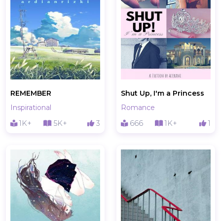
REMEMBER
Shut Up, I'm a Princess
Inspirational
Romance
1K+
5K+
3
666
1K+
1