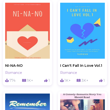
NI-NA-NO
I Can't Fall In Love Vol.1
Romance
Romance
774
1K+
1
1K+
3K+
1