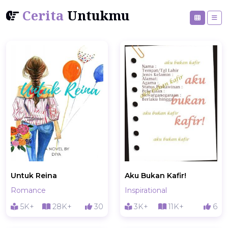
Cerita
Untukmu
Untuk Reina
Aku Bukan Kafir!
Romance
Inspirational
5K+
28K+
30
3K+
11K+
6