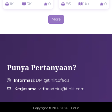
1K+
3K+
0
861
1K+
0
More
Punya Pertanyaan?
Informasi:
DM @tinlit.official
Kerjasama:
vidheadhira@tinlit.com
Copyright © 2016–2026 - TinLit