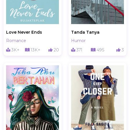
Love Never Ends
Tanda Tanya
Romance
Humor
3K+
13K+
20
371
495
3