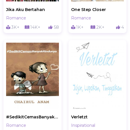
Jika Aku Bertahan
One Step Closer
Romance
Romance
3K+
14K+
58
1K+
2K+
4
#SedikitCemasBanyakRindunya
Verletzt
Romance
Inspirational