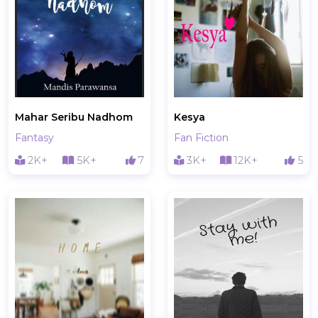
Mahar Seribu Nadhom
Kesya
Fantasy
Fan Fiction
2K+
5K+
7
3K+
12K+
5