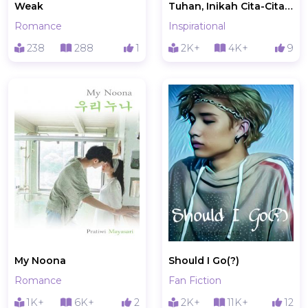
Weak
Tuhan, Inikah Cita-Citaku ?
Romance
Inspirational
238
288
1
2K+
4K+
9
My Noona
Should I Go(?)
Romance
Fan Fiction
1K+
6K+
2
2K+
11K+
12