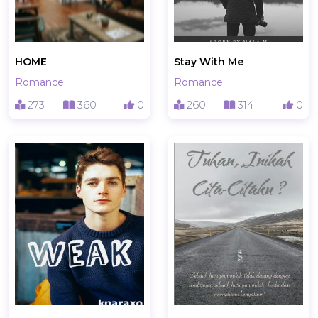
HOME
Stay With Me
Romance
Romance
273
360
0
260
314
0