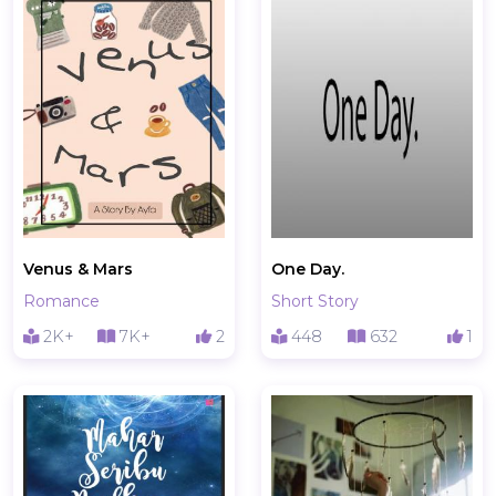
Venus & Mars
One Day.
Romance
Short Story
2K+
7K+
2
448
632
1