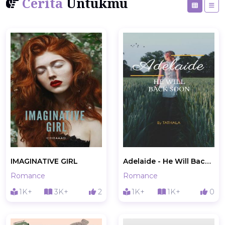
Cerita
Untukmu
IMAGINATIVE GIRL
Adelaide - He Will Back Soon
Romance
Romance
1K+
3K+
2
1K+
1K+
0